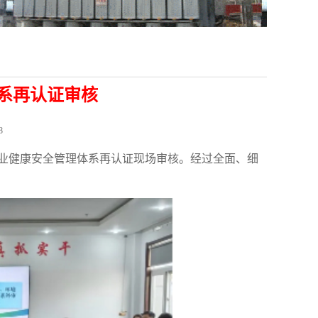
系再认证审核
8
业健康安全管理体系再认证现场审核。经过全面、细