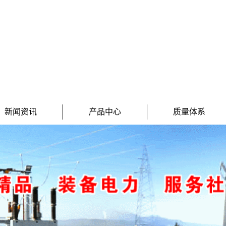
新闻资讯
产品中心
质量体系