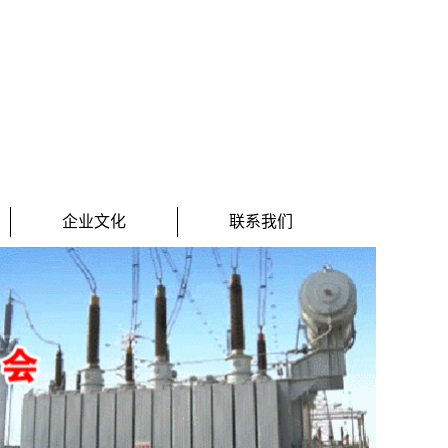
企业文化
联系我们