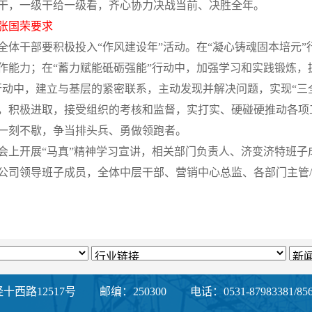
干，一级干给一级看，齐心协力决战当前、决胜全年。
张国荣要求
全体干部要积极投入“作风建设年”活动。在“凝心铸魂固本培元”
作能力；在“蓄力赋能砥砺强能”行动中，加强学习和实践锻炼，
行动中，建立与基层的紧密联系，主动发现并解决问题，实现“三
，积极进取，接受组织的考核和监督，实打实、硬碰硬推动各项
一刻不歇，争当排头兵、勇做领跑者。
会上开展“马真”精神学习宣讲，相关部门负责人、济变济特班子
公司领导班子成员，全体中层干部、营销中心总监、各部门主管
西路12517号
邮编：250300
电话：0531-87983381/856