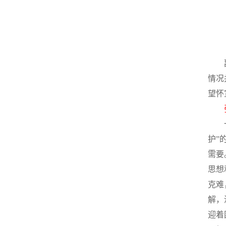
情况
望怀
护”
需要
思想
克难
解，
迎着