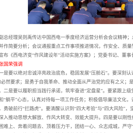
副总经理吴则禹传达中国西电一季度经济运营分析会会议精神；总
并作简要分析；会议通报重点工作事项推进情况，作安全、质量
宣布《西电济变“作风建设年”活动实施方案》；党委书记、董
张国荣强调
一是要以绝对忠诚淬亮政治底色，稳固发展“压舱石”。要深刻认
的必然要求；是勇于自我革命、推动全面从严治党的应有之义；
。二是要以履职担当践行承诺，筑牢奋进“定盘星”。要紧跟上级党
和“躺平”心态，认真对待每一项工作任务；积极倡导廉洁文化
，勇破前行“拦路虎”。要清醒认识到“四大考验”与“四大风险”
深入推动思想大解放、作风大转变、效能大提升。四是要以刚性
困难上、奔着问题去、顶着压力干，团结一心、众志成城，严守